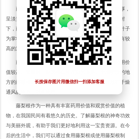
藤梨根的外观颇具观赏性。其根茎粗壮，肉质肥厚，
呈淡黄色，表面光滑，具有一定的光泽。在阳光的照射
下，藤梨根呈现出一种独特的美丽。此外，藤梨根的叶子
为掌状复叶，叶色翠绿，与根茎形成鲜明的对比，具有较
高的观赏价值。
藤梨根的采集一般在秋季进行，此时藤梨根的药用价
值较高。采集时，应选择生长在阳光充足、土壤肥沃的地
长按保存图片用微信扫一扫添加客服
方的藤梨根。采集后，将藤梨根洗净、晒干，存放在干燥
通风的地方，以备药用。
藤梨根作为一种具有丰富药用价值和观赏价值的植
物，在我国民间有着悠久的历史。了解藤梨根的神奇功效
与美丽外观，有助于我们更好地利用这一宝贵资源。在今
后的生活中，我们可以通过食用藤梨根或使用藤梨根制