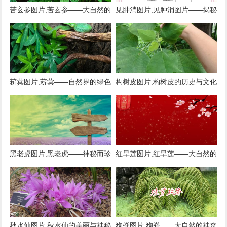
苦玄参图片,苦玄参——大自然的
见肿消图片,见肿消图片——揭秘
神奇植物
神奇的中草药膏药
菥蓂图片,菥蓂——自然界的绿色
构树皮图片,构树皮的历史与文化
精灵
黑老虎图片,黑老虎——神秘而珍
红旱莲图片,红旱莲——大自然的
贵的野生植物
红色精灵
秋水仙图片,秋水仙的美丽与神秘
狗脊图片,狗脊——大自然的神奇