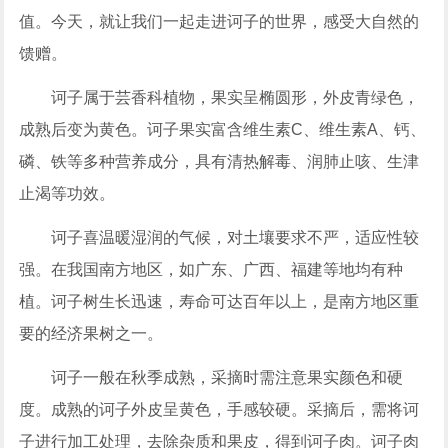
值。今天，就让我们一起走进诃子的世界，感受大自然的
馈赠。
诃子属于芸香科植物，果实呈椭圆形，外皮青绿色，
成熟后变为黄色。诃子果实富含维生素C、维生素A、钙、
磷、铁等多种营养成分，具有清热解毒、润肺止咳、生津
止渴等功效。
诃子喜温暖湿润的气候，对土壤要求不严，适应性较
强。在我国南方地区，如广东、广西、福建等地均有种
植。诃子树生长迅速，寿命可达百年以上，是南方地区重
要的经济果树之一。
诃子一般在秋季成熟，采摘时需注意果实颜色和硬
度。成熟的诃子外皮呈黄色，手感较硬。采摘后，需将诃
子进行加工处理，去除杂质和果皮，得到诃子肉。诃子肉