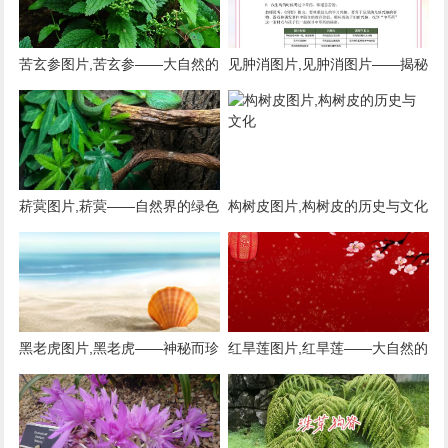
苦玄参图片,苦玄参——大自然的
见肿消图片,见肿消图片——揭秘
神奇植物
神奇的中草药膏药
菥蓂图片,菥蓂——自然界的绿色
构树皮图片,构树皮的历史与文化
精灵
黑老虎图片,黑老虎——神秘而珍
红旱莲图片,红旱莲——大自然的
贵的野生植物
红色精灵