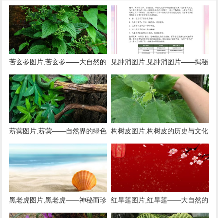
苦玄参图片,苦玄参——大自然的
见肿消图片,见肿消图片——揭秘
神奇植物
神奇的中草药膏药
菥蓂图片,菥蓂——自然界的绿色
构树皮图片,构树皮的历史与文化
精灵
黑老虎图片,黑老虎——神秘而珍
红旱莲图片,红旱莲——大自然的
贵的野生植物
红色精灵