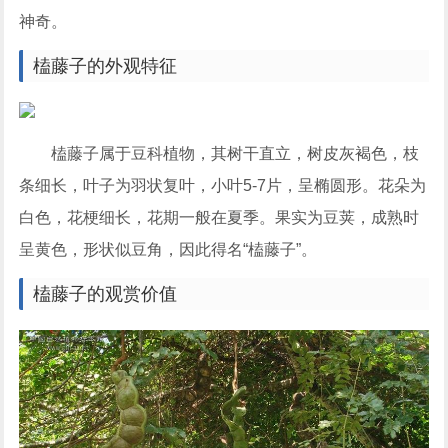
神奇。
榼藤子的外观特征
榼藤子属于豆科植物，其树干直立，树皮灰褐色，枝
条细长，叶子为羽状复叶，小叶5-7片，呈椭圆形。花朵为
白色，花梗细长，花期一般在夏季。果实为豆荚，成熟时
呈黄色，形状似豆角，因此得名“榼藤子”。
榼藤子的观赏价值