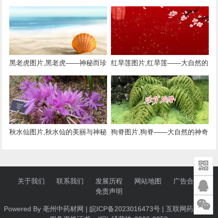
精灵
黑老虎图片,黑老虎——神秘而珍
红旱莲图片,红旱莲——大自然的
贵的野生植物
红色精灵
秋水仙图片,秋水仙的美丽与神秘
狗脊图片,狗脊——大自然的神奇
——大自然的瑰宝
植物
关于我们
联系我们
发展历程
网站地图
广告合作
免责声明
Powered By 亳州中药材网 |
皖ICP备2023016473号
| 互联网药品信息