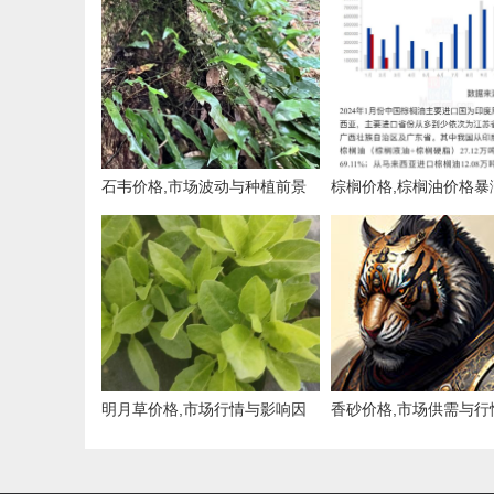
石韦价格,市场波动与种植前景
棕榈价格,棕榈油价格暴
的原因与影响
明月草价格,市场行情与影响因
香砂价格,市场供需与行
素