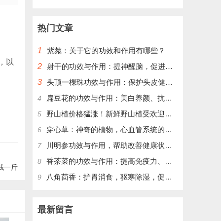
热门文章
1
紫菀：关于它的功效和作用有哪些？
，以
2
射干的功效与作用：提神醒脑，促进血液循环，增强免疫力
3
头顶一棵珠功效与作用：保护头皮健康，改善头发质量
扁豆花的功效与作用：美白养颜、抗衰老、促进消化、缓解便秘
4
野山楂价格猛涨！新鲜野山楂受欢迎，别错过最好时机！
5
穿心草：神奇的植物，心血管系统的护卫
6
川明参功效与作用，帮助改善健康状况，提升免疫力
7
香茶菜的功效与作用：提高免疫力、保护肝脏、降低血糖
8
钱一斤
八角茴香：护胃消食，驱寒除湿，促进血液循环
9
最新留言