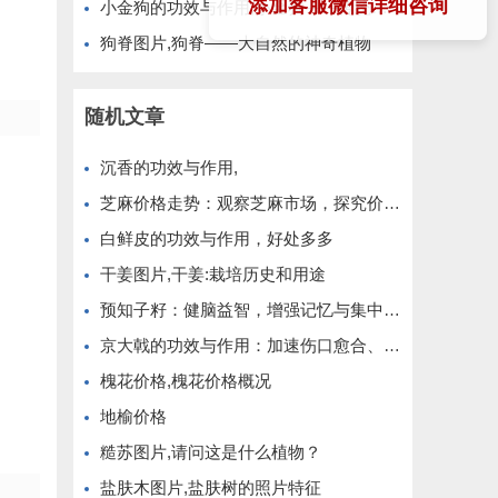
添加客服微信详细咨询
小金狗的功效与作用,小金狗——传统药材的现代应用
狗脊图片,狗脊——大自然的神奇植物
随机文章
沉香的功效与作用,
芝麻价格走势：观察芝麻市场，探究价格趋势
白鲜皮的功效与作用，好处多多
干姜图片,干姜:栽培历史和用途
预知子籽：健脑益智，增强记忆与集中力，改善睡眠质量
京大戟的功效与作用：加速伤口愈合、抗菌消炎、止血，对皮肤炎症、疮疖、烫伤有良好效果
槐花价格,槐花价格概况
地榆价格
糙苏图片,请问这是什么植物？
盐肤木图片,盐肤树的照片特征