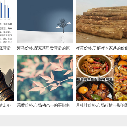
涨背后
海马价格,探究其昂贵背后的原
桦黄价格,了解桦木家具的价
因与市场现状
与市场行情
情走势
萹蓄价格,市场动态与购买指南
月桂叶价格,市场行情与影响
素