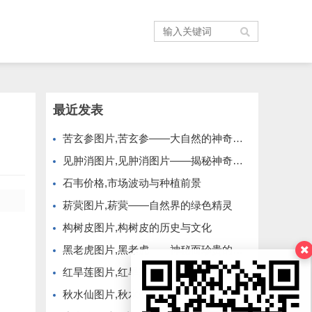
最近发表
苦玄参图片,苦玄参——大自然的神奇植物
见肿消图片,见肿消图片——揭秘神奇的中草药膏药
石韦价格,市场波动与种植前景
菥蓂图片,菥蓂——自然界的绿色精灵
构树皮图片,构树皮的历史与文化
黑老虎图片,黑老虎——神秘而珍贵的野生植物
红旱莲图片,红旱莲——大自然的红色精灵
秋水仙图片,秋水仙的美丽与神秘——大自然的瑰宝