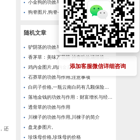
小金狗的功效与作用,小金狗——传统药材的现代应用
狗脊图片,狗脊——大自然的神奇植物
随机文章
驴阴茎的功效与作用,驴阴茎的功效和作用
香茅草：美味万花筒 神奇功效涵括焕肤与镇静
添加客服微信详细咨询
鸡内金图片,鸡内金是什么?
石莽草的功效与作用,注意事项
白药子价格,一瓶云南白药有几颗保险子啊？一瓶大概是多少钱？谢谢了！
落地金钱的功效与作用：财富增长与经济稳定
透骨草的功效与作用
川楝子的功效与作用,川楝子的简介
盘龙参图片,
，还
珍珠母价格,珍珠母的价格