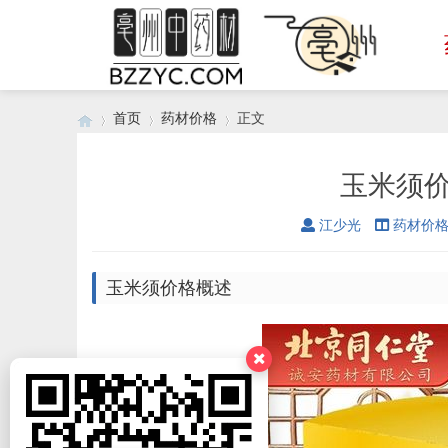
首页
药材价格
正文
玉米须价
›
›
›
江少光
药材价
玉米须价格概述