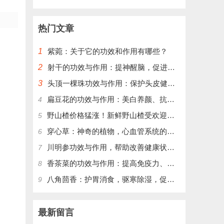
热门文章
1
紫菀：关于它的功效和作用有哪些？
2
射干的功效与作用：提神醒脑，促进血液循环，增强免疫力
3
头顶一棵珠功效与作用：保护头皮健康，改善头发质量
扁豆花的功效与作用：美白养颜、抗衰老、促进消化、缓解便秘
4
野山楂价格猛涨！新鲜野山楂受欢迎，别错过最好时机！
5
穿心草：神奇的植物，心血管系统的护卫
6
川明参功效与作用，帮助改善健康状况，提升免疫力
7
香茶菜的功效与作用：提高免疫力、保护肝脏、降低血糖
8
八角茴香：护胃消食，驱寒除湿，促进血液循环
9
最新留言