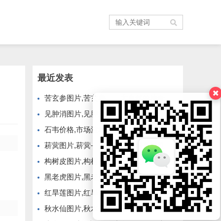
最近发表
苦玄参图片,苦玄参——大自然的神奇植物
见肿消图片,见肿消图片——揭秘神奇的中草药膏药
石韦价格,市场波动与种植前景
菥蓂图片,菥蓂——自然界的绿色精灵
构树皮图片,构树皮的历史与文化
黑老虎图片,黑老虎——神秘而珍贵的野生植物
红旱莲图片,红旱莲——大自然的红色精灵
秋水仙图片,秋水仙的美丽与神秘——大自然的瑰宝