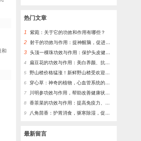
热门文章
1
紫菀：关于它的功效和作用有哪些？
2
射干的功效与作用：提神醒脑，促进血液循环，增强免疫力
量和
3
头顶一棵珠功效与作用：保护头皮健康，改善头发质量
扁豆花的功效与作用：美白养颜、抗衰老、促进消化、缓解便秘
4
野山楂价格猛涨！新鲜野山楂受欢迎，别错过最好时机！
5
穿心草：神奇的植物，心血管系统的护卫
6
川明参功效与作用，帮助改善健康状况，提升免疫力
7
香茶菜的功效与作用：提高免疫力、保护肝脏、降低血糖
8
八角茴香：护胃消食，驱寒除湿，促进血液循环
9
最新留言