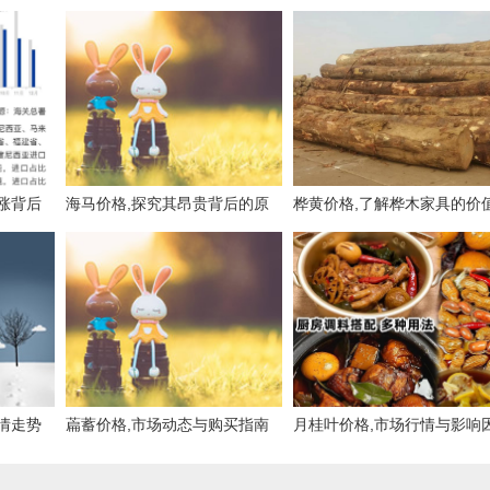
涨背后
海马价格,探究其昂贵背后的原
桦黄价格,了解桦木家具的价
因与市场现状
与市场行情
情走势
萹蓄价格,市场动态与购买指南
月桂叶价格,市场行情与影响
素