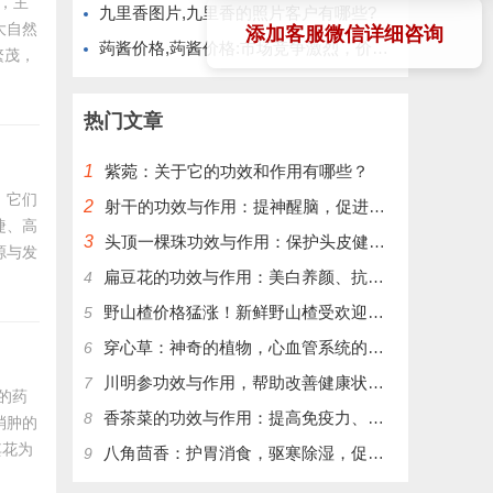
木，主
九里香图片,九里香的照片客户有哪些?
大自然
添加客服微信详细咨询
蒟酱价格,蒟酱价格:市场竞争激烈，价格差距很大。
繁茂，
缘有
久的历
热门文章
1
紫菀：关于它的功效和作用有哪些？
，它们
2
射干的功效与作用：提神醒脑，促进血液循环，增强免疫力
捷、高
3
头顶一棵珠功效与作用：保护头皮健康，改善头发质量
源与发
扁豆花的功效与作用：美白养颜、抗衰老、促进消化、缓解便秘
4
料混合
颗粒封
野山楂价格猛涨！新鲜野山楂受欢迎，别错过最好时机！
5
膜剂膜
穿心草：神奇的植物，心血管系统的护卫
6
川明参功效与作用，帮助改善健康状况，提升免疫力
7
见的药
香茶菜的功效与作用：提高免疫力、保护肝脏、降低血糖
8
消肿的
其花为
八角茴香：护胃消食，驱寒除湿，促进血液循环
9
为广