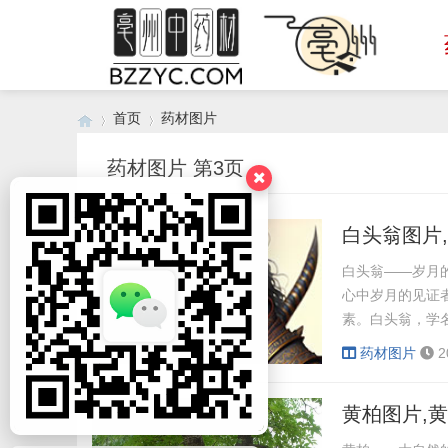
首页
药材图片
药材图片 第3页
›
›
白头翁图片
白头翁——岁月
心中岁月的见证
素。白头翁，学名G
北、华东、华南等
药材图片
2
羽毛以白色为主
白头翁是一种喜
黄柏图片,