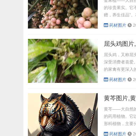
金果榄——大自
的珍贵果实。它
赠，养生佳品”
一种独特的果实
药材图片
2
滑，色泽鲜艳，给
(https://exa
屈头鸡图片
屈头鸡，又称屈
深受消费者喜爱
的家禽有更深入
名“屈头鸡”。
药材图片
2
同，其肉质更加
环境要求较高，
黄芩图片,
应以谷物、...
黄芩——大自然的绿色
的药用植物。它
形科植物，主要
毒、凉血止血、
药材图片
2