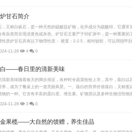
的气候，适应性较强。广金钱草的药用价值主要体现在以下几个方面： 清
有清热解毒的功效，对于感冒发热、咽喉肿痛、口腔溃疡等症状有很好...
,炉甘石简介
石，又称白矾石，是一种天然的硫酸盐矿物，化学成分为硫酸锌。它通常
含有杂质而呈现淡黄色或灰色。炉甘石主要产于锌矿床中，是一种重要的
性质炉甘石具有以下物理性质： 硬度：2-2.5，相对较软，可以用指甲
5 g/cm3，密度较大。 颜色：白色、无色、淡黄色或灰色。 条痕：白色。 
024-11-28
4
0
：不完全。 断口：参差状。炉甘石的化学性质炉甘石的化学性质如下： 化
O。 溶解性：易溶于水，溶解度随温...
薤白——春日里的清新美味
的清新美味随着春天的脚步渐近，各种时令蔬菜纷纷上市，其中，薤白以
营养，成为了餐桌上的一道亮丽风景。一、薤白的营养价值薤白，又称葱
植物的一种。它含有丰富的蛋白质、维生素、矿物质以及多种生物活性物
。1. 提高免疫力：薤白中的维生素C和维生素E具有抗氧化作用，可以
024-11-28
3
0
感冒等疾病。2. 降低血脂：薤白中的硫化物成分有助于降低血脂，预防心
用：薤白中的硫化合物具有抗癌作用，可以抑制肿瘤细胞的生长。4. 促进消
,金果榄——大自然的馈赠，养生佳品