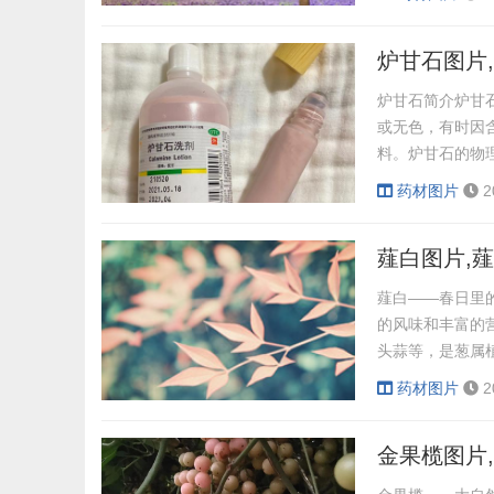
泛，喜温暖湿润
毒：广金钱草具
炉甘石图片
炉甘石简介炉甘
或无色，有时因
料。炉甘石的物理
密度：4.0-4.
药材图片
2
不透明。 解理
ZnSO?·7H?
薤白图片,
薤白——春日里
的风味和丰富的
头蒜等，是葱属
有很高的营养价值
药材图片
2
体免疫力，预防
病。3. 抗癌作
金果榄图片
薤...