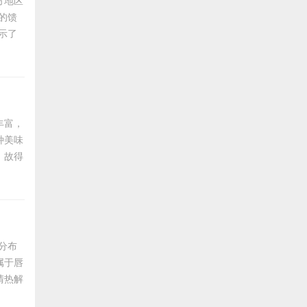
方地区
的馈
示了
面光
丰富，
种美味
，故得
有所不
鸡对
饲料
泛分布
属于唇
清热解
、肺