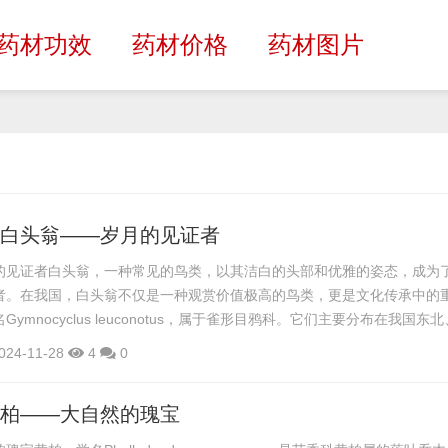
药材功效
药材价格
药材图片
,白头翁——岁月的见证者
的见证者白头翁，一种常见的鸟类，以其洁白的头部和优雅的姿态，成为
者。在我国，白头翁不仅是一种观赏价值极高的鸟类，更是文化传承中的
ymnocyclus leuconotus，属于雀形目鸦科。它们主要分布在我国东
地区，以及俄罗斯、朝鲜、日本等地。白头翁体型较小，体长约20-25
024-11-28
4
0
，头部、颈背、尾羽均为白色，翅膀和背部为灰色，给人一种清新脱俗的
栖息于森林、林缘、灌丛、草地等地的鸟类。它们通常成对或小群活动...
黄柏——大自然的瑰宝