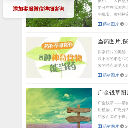
黄柏——大自然的瑰
要分布在我国东
添加客服微信详细咨询
的瑰宝。黄柏树
具有较高的观赏
药材图片
2
锯齿。花单性，雌
史，被誉为“百草
当药图片,
探索药片的奥秘
以不同的形态和
效的特点深受人
展二、药片的种
药材图片
2
压制而成。这种
装在胶囊中，具
广金钱草图
剂是...
广金钱草——清热解
用植物，广泛分
功效而闻名于世
白色或淡紫色，
药材图片
2