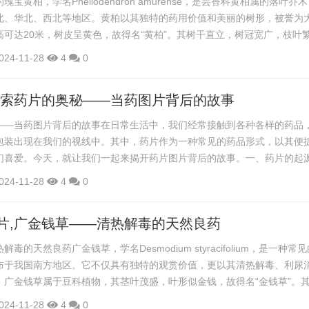
宝黄柏，学名Phellodendron amurense，是芸香科黄柏属的落叶乔
北、华北、西北等地区。黄柏以其独特的药用价值和美丽的树形，被誉为
高可达20米，树皮呈黄色，故得名“黄柏”。其树干直立，树冠宽广，枝叶
价值。黄柏的叶子为奇数羽状复叶，小叶5-9片，呈椭圆形或长椭圆形，边
024-11-28
4
0
雄异株，花期在5-6月，果期在9-10月。黄柏在我国传统医学中有着悠
之王”。黄柏的根、皮、叶均可入药，具有清热解毒、燥湿...
探索药片的奥秘——当药图片背后的故事
——当药图片背后的故事在日常生活中，我们经常接触到各种各样的药品
包装出现在我们的视线中。其中，药片作为一种常见的药品形式，以其便
们喜爱。今天，就让我们一起来揭开药片图片背后的故事。一、药片的起
类与特点1. 普通片剂普通片剂是最常见的药片类型，通常由药物粉末和辅
024-11-28
4
0
药片的特点是成本低、易于储存和携带。2. 胶囊剂胶囊剂是将药物粉末或
有掩盖药物味道、便于吞咽等优点。胶囊剂分为硬胶囊和软胶囊两种。3. 
片,广金钱草——清热解毒的天然良药
毒的天然良药广金钱草，学名Desmodium styracifolium，是一种常
布于我国南方地区。它不仅具有独特的观赏价值，更以其清热解毒、利尿
。广金钱草属于豆科植物，其茎叶茂盛，叶形似金钱，故得名“金钱草”。
花期在夏季，果实为扁平的豆荚，成熟时呈棕色。广金钱草的生长环境较
024-11-28
4
0