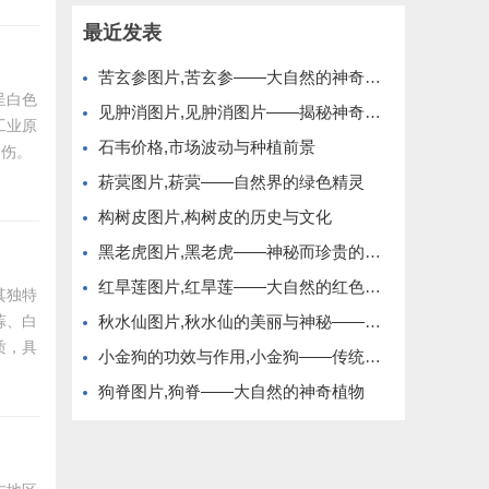
热解
最近发表
苦玄参图片,苦玄参——大自然的神奇植物
呈白色
见肿消图片,见肿消图片——揭秘神奇的中草药膏药
工业原
石韦价格,市场波动与种植前景
刮伤。
透明度：
菥蓂图片,菥蓂——自然界的绿色精灵
学式：
构树皮图片,构树皮的历史与文化
黑老虎图片,黑老虎——神秘而珍贵的野生植物
红旱莲图片,红旱莲——大自然的红色精灵
其独特
蒜、白
秋水仙图片,秋水仙的美丽与神秘——大自然的瑰宝
质，具
小金狗的功效与作用,小金狗——传统药材的现代应用
增强人
狗脊图片,狗脊——大自然的神奇植物
血管疾
化：