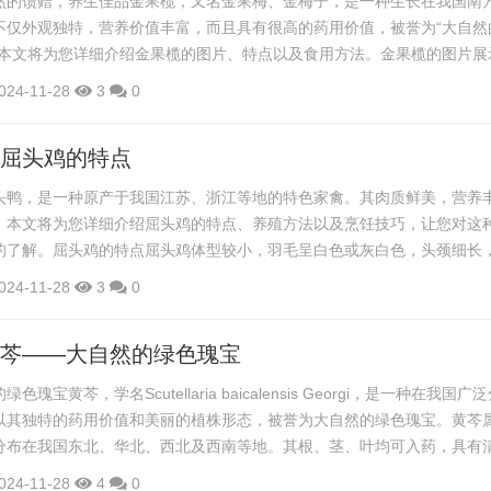
然的馈赠，养生佳品金果榄，又名金果梅、金梅子，是一种生长在我国南
不仅外观独特，营养价值丰富，而且具有很高的药用价值，被誉为“大自然
。本文将为您详细介绍金果榄的图片、特点以及食用方法。金果榄的图片展
形态。它的果实呈金黄色，形状类似于橄榄，因此得名“金果榄”。果实表
024-11-28
3
0
人一种高贵典雅的感觉。以下是金果榄的图片：![金果榄图片]
mple.com/golden-olive.jpg)金果榄具有以下特点： 外观独特：...
,屈头鸡的特点
头鸭，是一种原产于我国江苏、浙江等地的特色家禽。其肉质鲜美，营养
。本文将为您详细介绍屈头鸡的特点、养殖方法以及烹饪技巧，让您对这
的了解。屈头鸡的特点屈头鸡体型较小，羽毛呈白色或灰白色，头颈细长
其肉质细嫩，脂肪含量适中，味道鲜美，营养丰富。屈头鸡的肉质与普通鸡
024-11-28
3
0
紧实，口感更加鲜美，是烹饪佳品。养殖方法 选择合适的养殖场地：屈头
应选择通风、干燥、阳光充足的场地进行养殖。 合理搭配饲料：屈头鸡的
黄芩——大自然的绿色瑰宝
瑰宝黄芩，学名Scutellaria baicalensis Georgi，是一种在我国广
以其独特的药用价值和美丽的植株形态，被誉为大自然的绿色瑰宝。黄芩
分布在我国东北、华北、西北及西南等地。其根、茎、叶均可入药，具有
消炎止痛等功效。在中医药中，黄芩被广泛应用于治疗感冒、发热、咳嗽
024-11-28
4
0